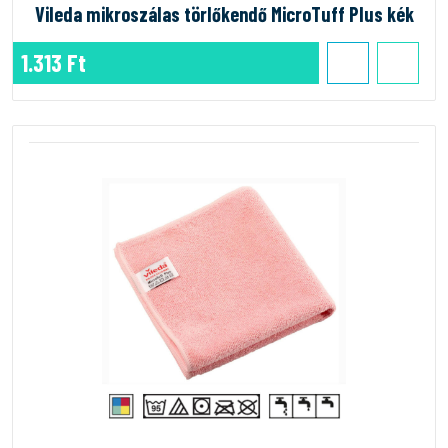
Vileda mikroszálas törlőkendő MicroTuff Plus kék
1.313 Ft