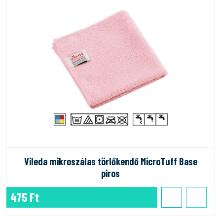
Vileda mikroszálas törlőkendő MicroTuff Base
piros
475 Ft