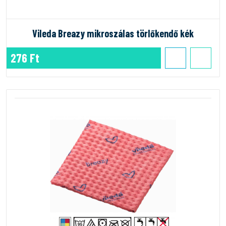
Vileda Breazy mikroszálas törlőkendő kék
276 Ft