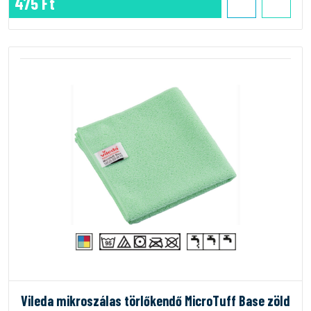
475 Ft
Vileda mikroszálas törlőkendő MicroTuff Base zöld