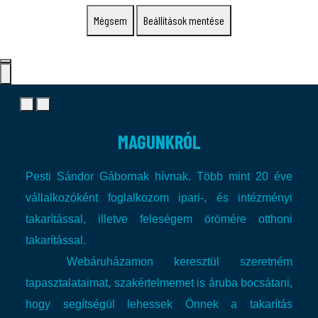
Mégsem
Beállítások mentése
MAGUNKRÓL
Pesti Sándor Gábornak hívnak. Több mint 20 éve
vállalkozóként foglalkozom ipari-, és intézményi
takarítással, illetve feleségem örömére otthoni
takarítással.
Webáruházamon keresztül szeretném
tapasztalataimat, szakértelmemet is áruba bocsátani,
hogy segítségül lehessek Önnek a takarítás