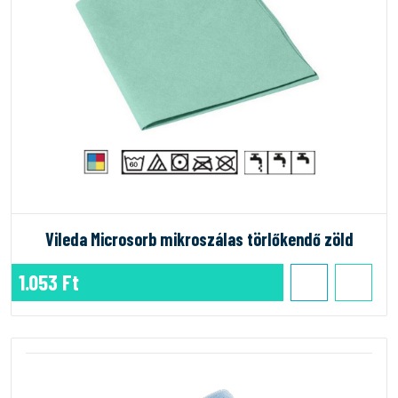
Vileda Microsorb mikroszálas törlőkendő zöld
1.053 Ft