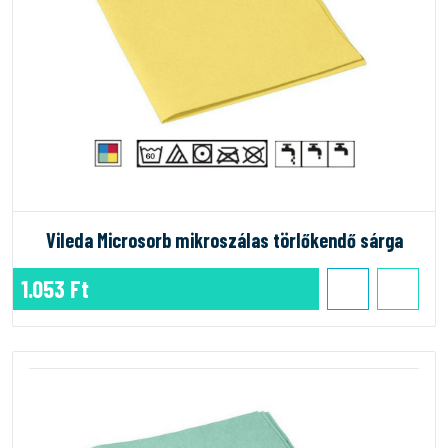
Vileda Microsorb mikroszálas törlőkendő sárga
1.053 Ft