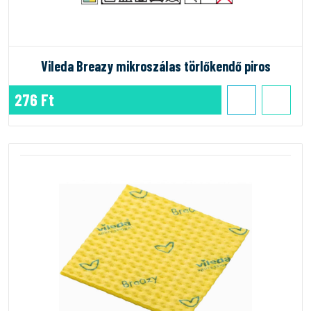
Vileda Breazy mikroszálas törlőkendő piros
276 Ft