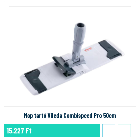
Mop tartó Vileda Combispeed Pro 50cm
15.227 Ft