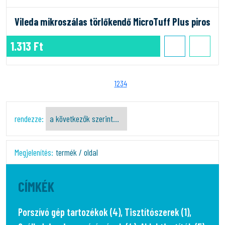
Vileda mikroszálas törlőkendő MicroTuff Plus piros
1.313 Ft
1
2
3
4
rendezze:
Megjelenítés:
termék / oldal
CÍMKÉK
Porszívó gép tartozékok (4)
,
Tisztítószerek (1)
,