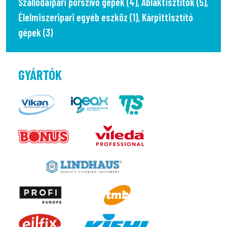
Szállodaipari porszívó gépek (4)
,
Ablaktisztítók (5)
,
Élelmiszeripari egyéb eszköz (1)
,
Kárpittisztító
gépek (3)
GYÁRTÓK