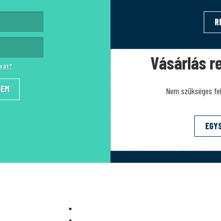
R
Vásárlás re
zavát?
ZEM
Nem szükséges fel
EGY