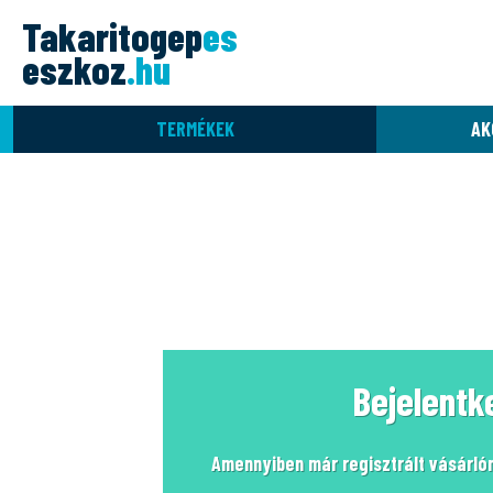
Takaritogep
es
eszkoz
.hu
TERMÉKEK
AK
Bejelentk
Amennyiben már regisztrált vásárlón