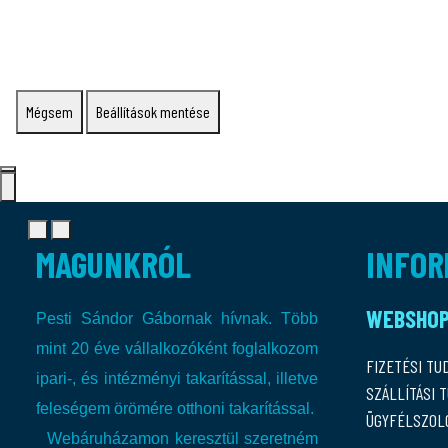
Mégsem
Beállítások mentése
MAGUNKRÓL
INFOR
WEBSHO
Pesti Sándor Gábornak hívnak. Több
mint 20 éve vállalkozóként foglalkozom
FIZETÉSI TU
ipari-, és intézményi takarítással, illetve
SZÁLLÍTÁSI 
feleségem örömére otthoni takarítással.
ÜGYFÉLSZOL
Webáruházamon keresztül szeretném