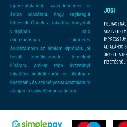
tapasztalataimat, szakértelmemet is
JOGI
áruba bocsátani, hogy segítségül
lehessek Önnek a takarítás bonyolult
FELHASZNÁL
ADATVÉDELMI
világában való
IMPRESSZUM
eligazodásban.
Internetes
ÁLTALÁNOS 
áruházamban az általam kipróbált, jól
ÜGYFÉLTÁJÉ
bevált termékcsoportok termékeit
FIZETÉSRŐL
kínálom, amiket több évtizednyi
takarítási munkák során volt alkalmam
használni, és személyes tapasztalataim
alapján jó szívvel tudom ajánlani.