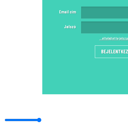
Email cím
Jelszó
...elfelejtette jels
BEJELENTKE