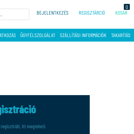
0
BEJELENTKEZÉS
REGISZTÁRCIÓ
KOSÁR
ATKOZÁS
ÜGYFÉLSZOLGÁLAT
SZÁLLÍTÁSI INFORMÁCIÓK
TAKARÍTÁS
isztráció
egisztrált, itt megteheti.