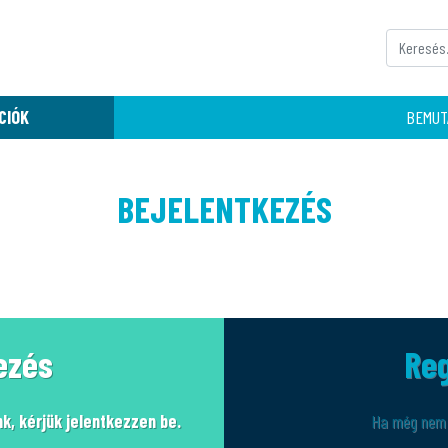
CIÓK
BEMUT
BEJELENTKEZÉS
ezés
Reg
k, kérjük jelentkezzen be.
Ha még nem r