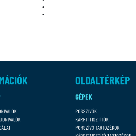
MÁCIÓK
OLDALTÉRKÉP
P
GÉPEK
DNIVALÓK
PORSZÍVÓK
TUDNIVALÓK
KÁRPITTISZTÍTÓK
GÁLAT
PORSZÍVÓ TARTOZÉKOK
KÁRPITTISZTÍTÓ TARTOZÉKOK