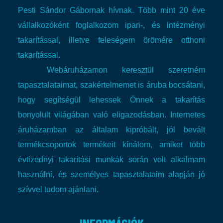
Pesti Sándor Gábornak hívnak. Több mint 20 éve
vállalkozóként foglalkozom ipari-, és intézményi
takarítással, illetve feleségem örömére otthoni
takarítással.
Webáruházamon keresztül szeretném
tapasztalataimat, szakértelmemet is áruba bocsátani,
hogy segítségül lehessek Önnek a takarítás
bonyolult világában való eligazodásban.
Internetes
áruházamban az általam kipróbált, jól bevált
termékcsoportok termékeit kínálom, amiket több
évtizednyi takarítási munkák során volt alkalmam
használni, és személyes tapasztalataim alapján jó
szívvel tudom ajánlani.