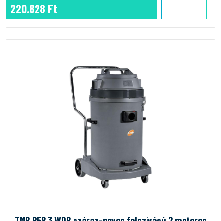
220.828 Ft
TMB P58.3 WDB száraz-neves felszívású 2 motoros