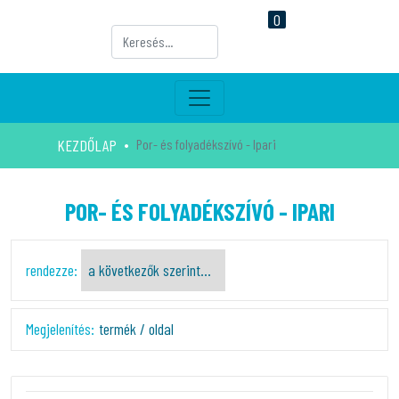
0
KEZDŐLAP
Por- és folyadékszívó - Ipari
POR- ÉS FOLYADÉKSZÍVÓ - IPARI
rendezze:
Megjelenítés:
termék / oldal