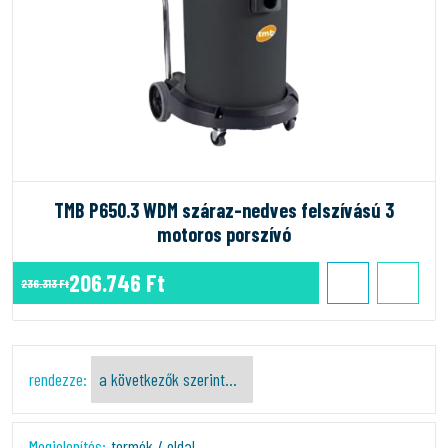
TMB P650.3 WDM száraz-nedves felszívású 3
motoros porszívó
206.746 Ft
236.313 Ft
rendezze:
Megjelenítés:
termék / oldal