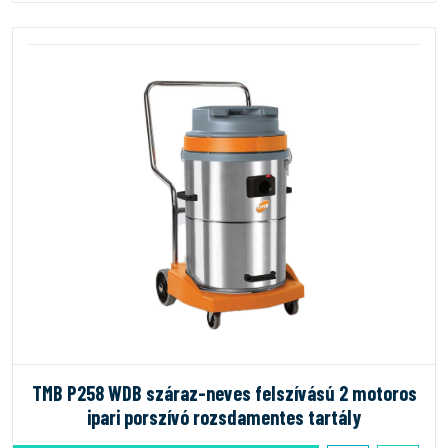
TMB P258 WDB száraz-neves felszívású 2 motoros
ipari porszívó rozsdamentes tartály