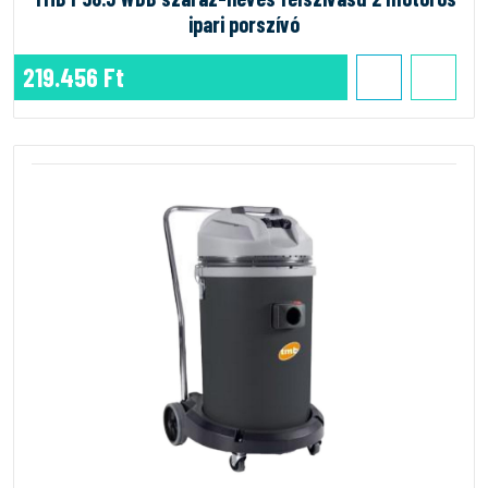
ipari porszívó
219.456 Ft