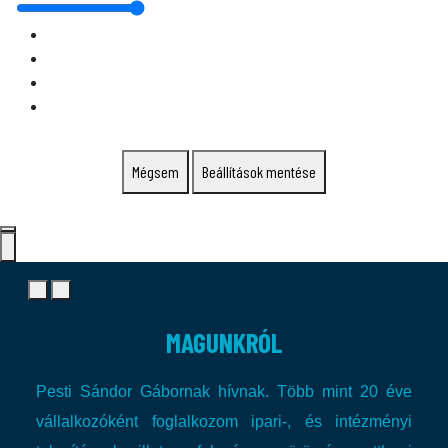
Mégsem
Beállítások mentése
MAGUNKRÓL
Pesti Sándor Gábornak hívnak. Több mint 20 éve
vállalkozóként foglalkozom ipari-, és intézményi