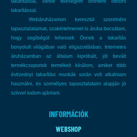
takarítással, illetve feleségem örömére otthoni
takarítással.
Webáruházamon keresztül szeretném
tapasztalataimat, szakértelmemet is áruba bocsátani,
hogy segítségül lehessek Önnek a takarítás
bonyolult világában való eligazodásban.
Internetes
áruházamban az általam kipróbált, jól bevált
termékcsoportok termékeit kínálom, amiket több
évtizednyi takarítási munkák során volt alkalmam
használni, és személyes tapasztalataim alapján jó
szívvel tudom ajánlani.
INFORMÁCIÓK
WEBSHOP