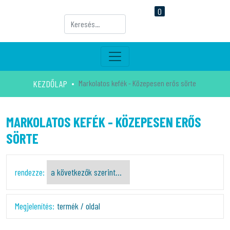
0
KEZDŐLAP
Markolatos kefék - Közepesen erős sörte
MARKOLATOS KEFÉK - KÖZEPESEN ERŐS
SÖRTE
rendezze:
Megjelenítés:
termék / oldal