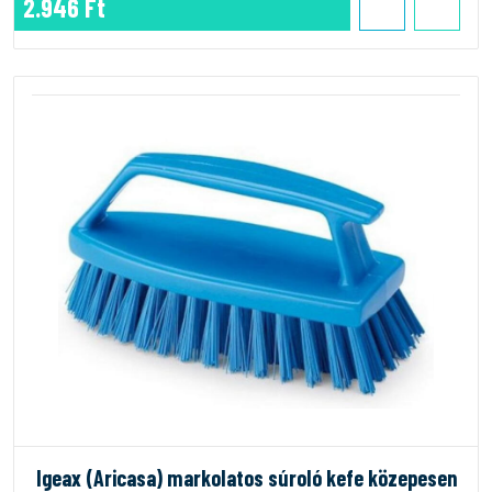
2.946 Ft
Igeax (Aricasa) markolatos súroló kefe közepesen