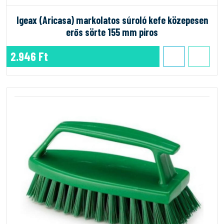
Igeax (Aricasa) markolatos súroló kefe közepesen
erős sörte 155 mm piros
2.946 Ft