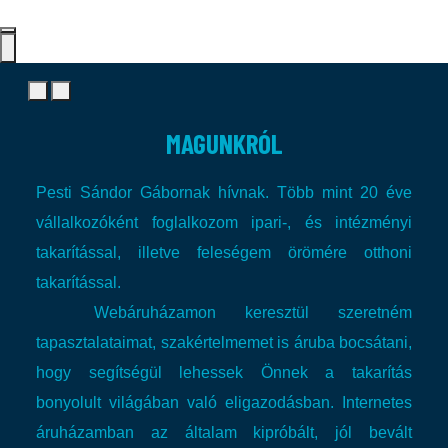
MAGUNKRÓL
Pesti Sándor Gábornak hívnak. Több mint 20 éve
vállalkozóként foglalkozom ipari-, és intézményi
takarítással, illetve feleségem örömére otthoni
takarítással.
Webáruházamon keresztül szeretném
tapasztalataimat, szakértelmemet is áruba bocsátani,
hogy segítségül lehessek Önnek a takarítás
bonyolult világában való eligazodásban.
Internetes
áruházamban az általam kipróbált, jól bevált