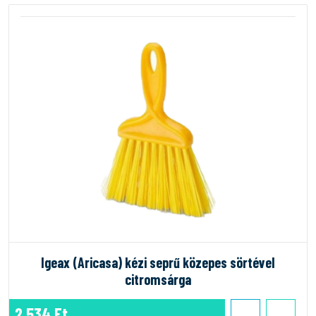
Igeax (Aricasa) kézi seprű közepes sörtével
citromsárga
2.534 Ft