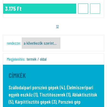
3.175 Ft
1
2
rendezze:
Megjelenítés:
termék / oldal
CÍMKÉK
Szállodaipari porszívó gépek (4)
,
Élelmiszeripari
egyéb eszköz (1)
,
Tisztítószerek (1)
,
Ablaktisztítók
(5)
,
Kárpittisztító gépek (3)
,
Porszívó gép