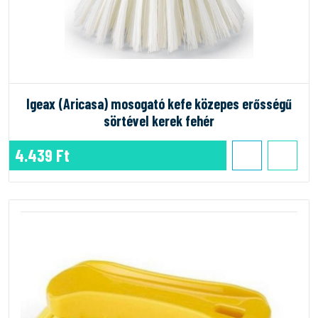
Igeax (Aricasa) mosogató kefe közepes erősségű
sörtével kerek fehér
4.439 Ft