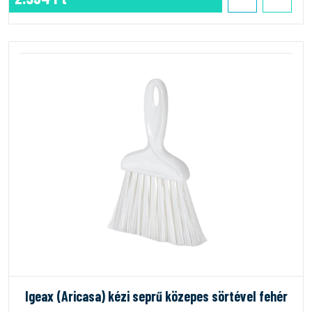
Igeax (Aricasa) kézi seprű közepes sörtével fehér