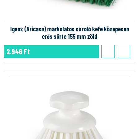
Igeax (Aricasa) markolatos súroló kefe közepesen
erős sörte 155 mm zöld
2.946 Ft