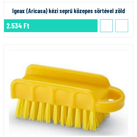
Igeax (Aricasa) kézi seprű közepes sörtével zöld
2.534 Ft