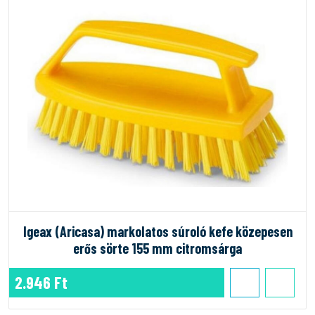
Igeax (Aricasa) markolatos súroló kefe közepesen
erős sörte 155 mm citromsárga
2.946 Ft