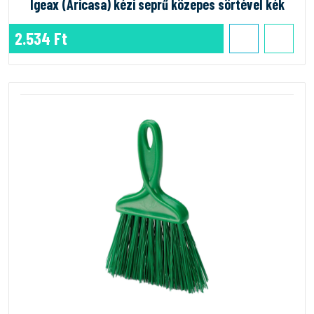
Igeax (Aricasa) kézi seprű közepes sörtével kék
2.534 Ft