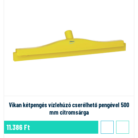
Vikan kétpengés vízlehúzó cserélhető pengével 500
mm citromsárga
11.386 Ft