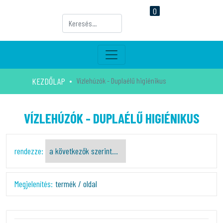
0
KEZDŐLAP
Vízlehúzók - Duplaélű higiénikus
VÍZLEHÚZÓK - DUPLAÉLŰ HIGIÉNIKUS
rendezze:
Megjelenítés:
termék / oldal