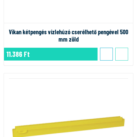
Vikan kétpengés vízlehúzó cserélhető pengével 500
mm zöld
11.386 Ft