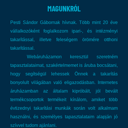
MAGUNKRÓL
Pesti Sándor Gábornak hívnak. Több mint 20 éve
vállalkozóként foglalkozom ipari-, és intézményi
takarítással, illetve feleségem örömére otthoni
takarítással.
Webáruházamon keresztül szeretném
tapasztalataimat, szakértelmemet is áruba bocsátani,
hogy segítségül lehessek Önnek a takarítás
bonyolult világában való eligazodásban.
Internetes
áruházamban az általam kipróbált, jól bevált
termékcsoportok termékeit kínálom, amiket több
évtizednyi takarítási munkák során volt alkalmam
használni, és személyes tapasztalataim alapján jó
szívvel tudom ajánlani.