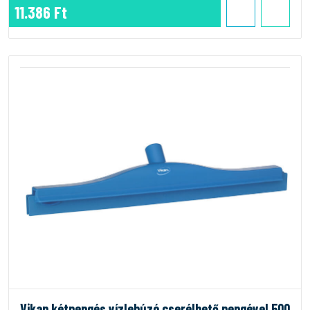
11.386 Ft
Vikan kétpengés vízlehúzó cserélhető pengével 500