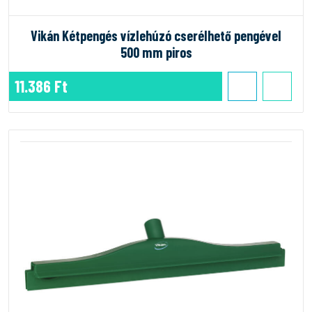
Vikán Kétpengés vízlehúzó cserélhető pengével
500 mm piros
11.386 Ft