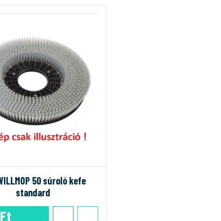
WILLMOP 50 súroló kefe
standard
 Ft