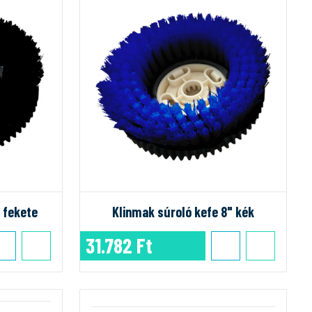
 fekete
Klinmak súroló kefe 8" kék
31.782 Ft