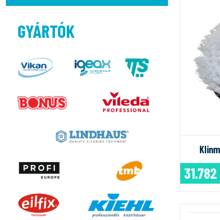
GYÁRTÓK
Klinm
31.782