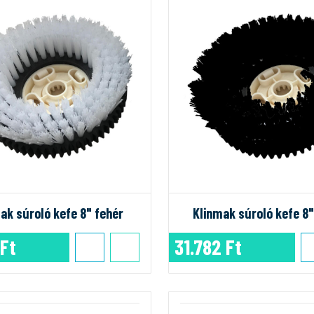
ak súroló kefe 8" fehér
Klinmak súroló kefe 8"
 Ft
31.782 Ft