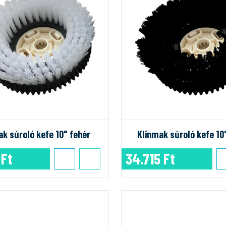
ak súroló kefe 10" fehér
Klinmak súroló kefe 10
 Ft
34.715 Ft