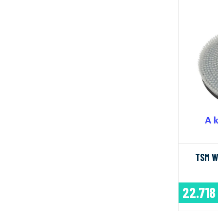
TSM W
22.718