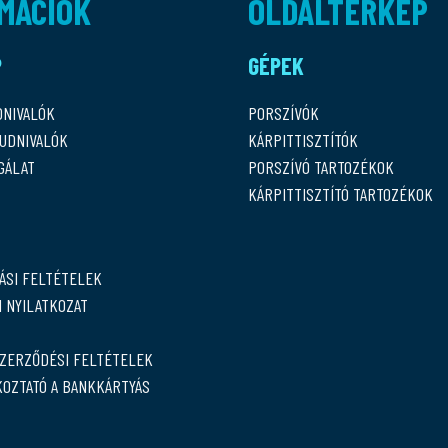
MÁCIÓK
OLDALTÉRKÉP
P
GÉPEK
DNIVALÓK
PORSZÍVÓK
TUDNIVALÓK
KÁRPITTISZTÍTÓK
GÁLAT
PORSZÍVÓ TARTOZÉKOK
KÁRPITTISZTÍTÓ TARTOZÉKOK
ÁSI FELTÉTELEK
 NYILATKOZAT
SZERZŐDÉSI FELTÉTELEK
KOZTATÓ A BANKKÁRTYÁS