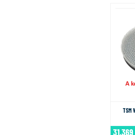
TSM 
31.369