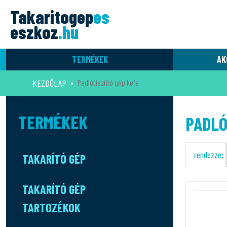
Takaritogep
es
eszkoz
.hu
TERMÉKEK
AK
KEZDŐLAP
Padlótisztító gép kefe
TERMÉKEK
PADLÓ
rendezze:
TAKARÍTÓ GÉP
TAKARÍTÓ GÉP
TARTOZÉKOK