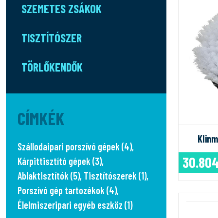
SZEMETES ZSÁKOK
TISZTÍTÓSZER
TÖRLŐKENDŐK
CÍMKÉK
Klinm
Szállodaipari porszívó gépek (4)
,
30.804
Kárpittisztító gépek (3)
,
Ablaktisztítók (5)
,
Tisztítószerek (1)
,
Porszívó gép tartozékok (4)
,
Élelmiszeripari egyéb eszköz (1)