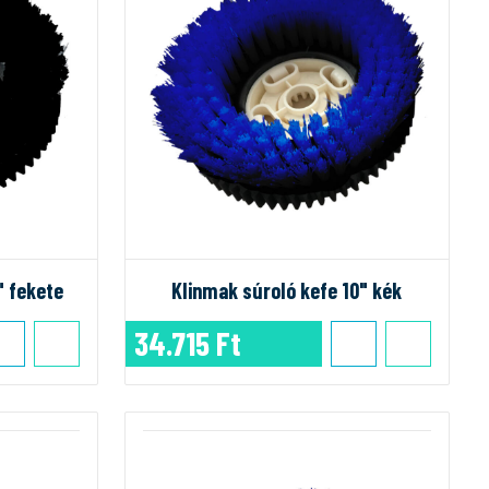
" fekete
Klinmak súroló kefe 10" kék
34.715 Ft