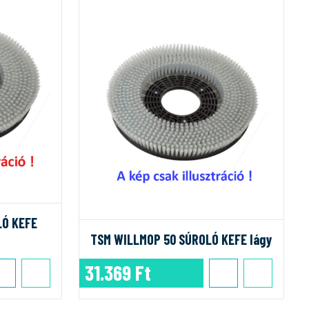
LÓ KEFE
TSM WILLMOP 50 SÚROLÓ KEFE lágy
31.369 Ft