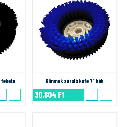
 fekete
Klinmak súroló kefe 7" kék
30.804 Ft