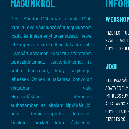
MAGUNKRÓL
INFOR
WEBSHO
Pesti Sándor Gábornak hívnak. Több
mint 20 éve vállalkozóként foglalkozom
FIZETÉSI TU
ipari-, és intézményi takarítással, illetve
SZÁLLÍTÁSI 
feleségem örömére otthoni takarítással.
ÜGYFÉLSZOL
Webáruházamon keresztül szeretném
tapasztalataimat, szakértelmemet is
JOGI
áruba bocsátani, hogy segítségül
lehessek Önnek a takarítás bonyolult
FELHASZNÁL
ADATVÉDELMI
világában való
IMPRESSZUM
eligazodásban.
Internetes
ÁLTALÁNOS 
áruházamban az általam kipróbált, jól
ÜGYFÉLTÁJÉ
bevált termékcsoportok termékeit
FIZETÉSRŐL
kínálom, amiket több évtizednyi