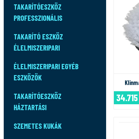
TAKARÍTÓESZKÖZ
PROFESSZIONÁLIS
TAKARÍTÓ ESZKÖZ
ÉLELMISZERIPARI
ÉLELMISZERIPARI EGYÉB
ESZKÖZÖK
Klinm
TAKARÍTÓESZKÖZ
34.715
HÁZTARTÁSI
SZEMETES KUKÁK