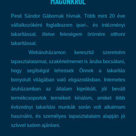
MAGUNKRÓL
Pesti Sándor Gábornak hívnak. Több mint 20 éve
vállalkozóként foglalkozom ipari-, és intézményi
takarítással, illetve feleségem örömére otthoni
takarítással.
Webáruházamon keresztül szeretném
tapasztalataimat, szakértelmemet is áruba bocsátani,
hogy segítségül lehessek Önnek a takarítás
bonyolult világában való eligazodásban.
Internetes
áruházamban az általam kipróbált, jól bevált
termékcsoportok termékeit kínálom, amiket több
évtizednyi takarítási munkák során volt alkalmam
használni, és személyes tapasztalataim alapján jó
szívvel tudom ajánlani.