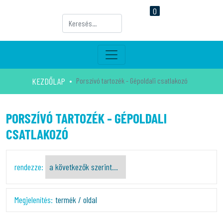
0
KEZDŐLAP
Porszívó tartozék - Gépoldali csatlakozó
PORSZÍVÓ TARTOZÉK - GÉPOLDALI
CSATLAKOZÓ
rendezze:
Megjelenítés:
termék / oldal