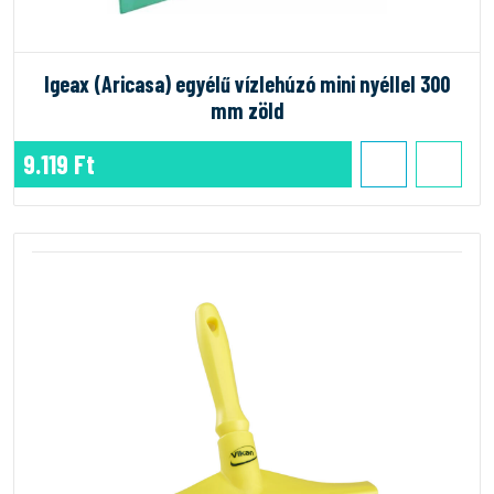
Igeax (Aricasa) egyélű vízlehúzó mini nyéllel 300
mm zöld
9.119 Ft