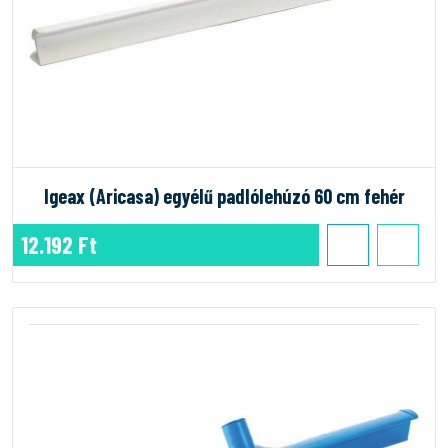
Igeax (Aricasa) egyélű padlólehúzó 60 cm fehér
12.192 Ft