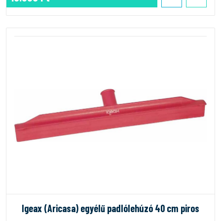
Igeax (Aricasa) egyélű padlólehúzó 40 cm piros