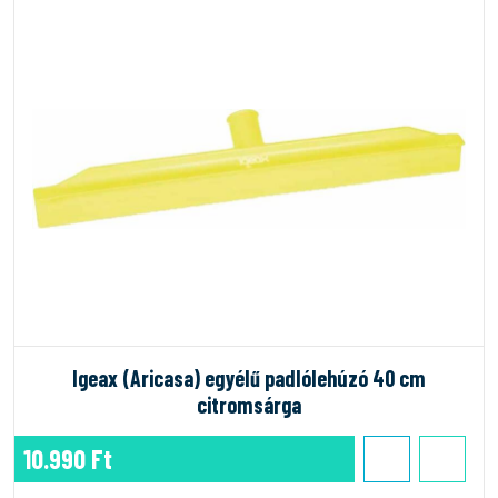
Igeax (Aricasa) egyélű padlólehúzó 40 cm
citromsárga
10.990 Ft