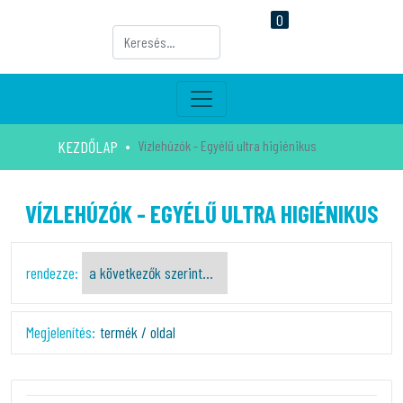
0
KEZDŐLAP
Vízlehúzók - Egyélű ultra higiénikus
VÍZLEHÚZÓK - EGYÉLŰ ULTRA HIGIÉNIKUS
rendezze:
Megjelenítés:
termék / oldal