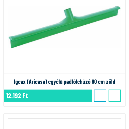
Igeax (Aricasa) egyélű padlólehúzó 60 cm zöld
12.192 Ft