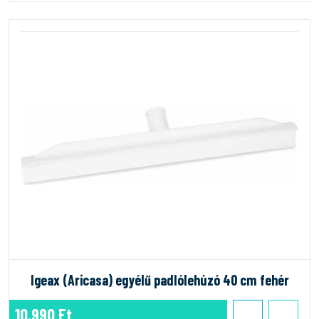
Igeax (Aricasa) egyélű padlólehúzó 40 cm fehér
10.990 Ft