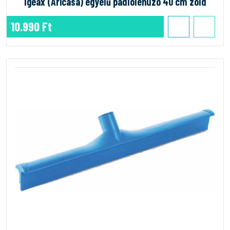
Igeax (Aricasa) egyélű padlólehúzó 40 cm zöld
10.990 Ft