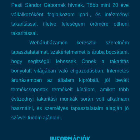
Pesti Sándor Gábornak hívnak. Több mint 20 éve
vállalkozóként foglalkozom ipari-, és intézményi
takarítással, illetve feleségem örömére otthoni
takarítással.
Webáruházamon keresztül szeretném
tapasztalataimat, szakértelmemet is áruba bocsátani,
hogy segítségül lehessek Önnek a takarítás
bonyolult világában való eligazodásban.
Internetes
áruházamban az általam kipróbált, jól bevált
termékcsoportok termékeit kínálom, amiket több
évtizednyi takarítási munkák során volt alkalmam
használni, és személyes tapasztalataim alapján jó
szívvel tudom ajánlani.
INFORMÁCIÓK