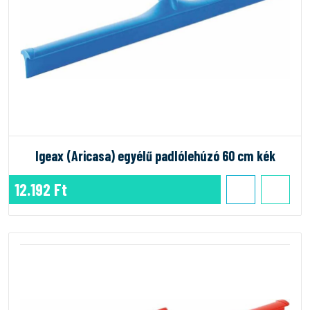
Igeax (Aricasa) egyélű padlólehúzó 60 cm kék
12.192 Ft