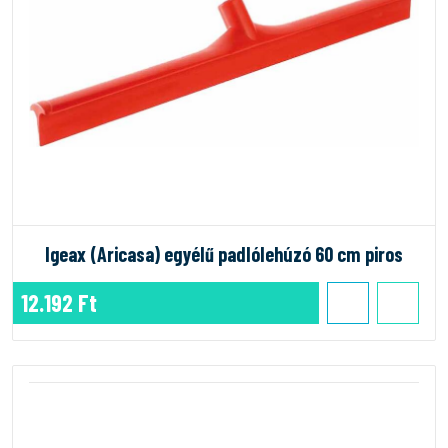
Igeax (Aricasa) egyélű padlólehúzó 60 cm piros
12.192 Ft