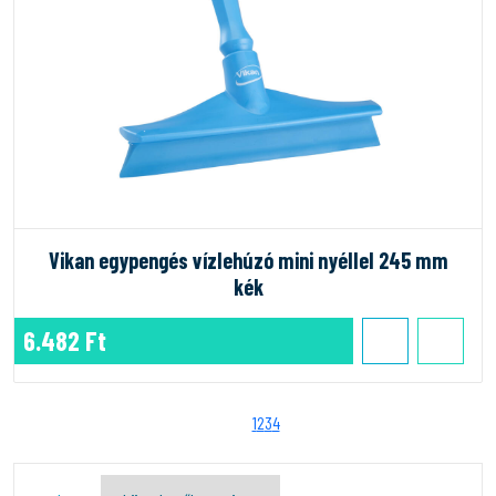
Vikan egypengés vízlehúzó mini nyéllel 245 mm
kék
6.482 Ft
1
2
3
4