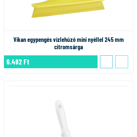
Vikan egypengés vízlehúzó mini nyéllel 245 mm
citromsárga
6.482 Ft