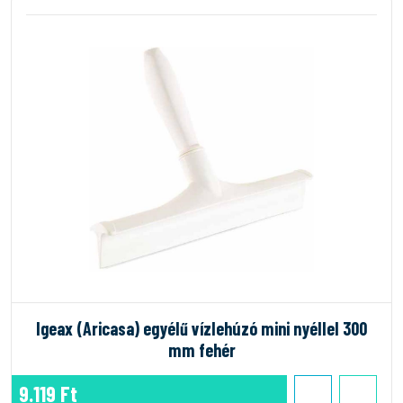
Igeax (Aricasa) egyélű vízlehúzó mini nyéllel 300
mm fehér
9.119 Ft