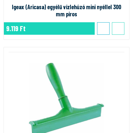
Igeax (Aricasa) egyélű vízlehúzó mini nyéllel 300
mm piros
9.119 Ft