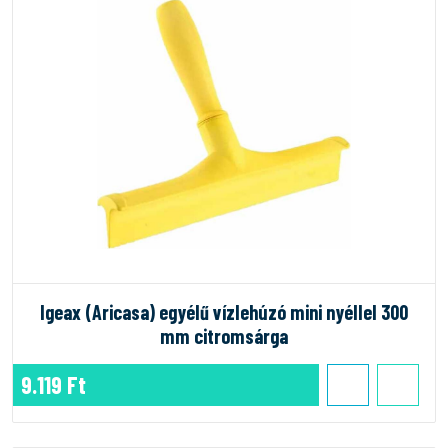
Igeax (Aricasa) egyélű vízlehúzó mini nyéllel 300
mm citromsárga
9.119 Ft