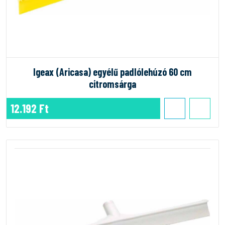
Igeax (Aricasa) egyélű padlólehúzó 60 cm
citromsárga
12.192 Ft