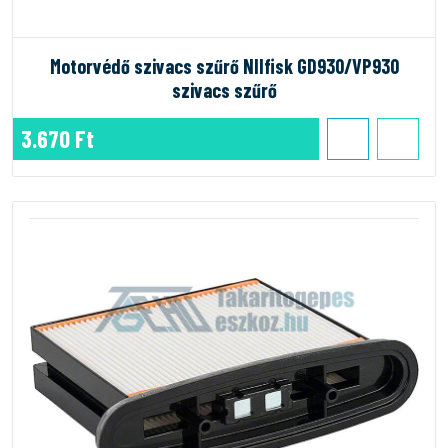
Motorvédő szivacs szűrő NIlfisk GD930/VP930
szivacs szűrő
3.670 Ft