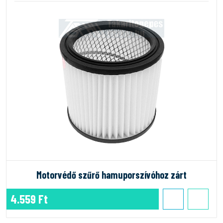
Motorvédő szűrő hamuporszívóhoz zárt
4.559 Ft