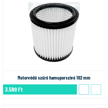
Motorvédő szűrő hamuporszívó 102 mm
3.590 Ft