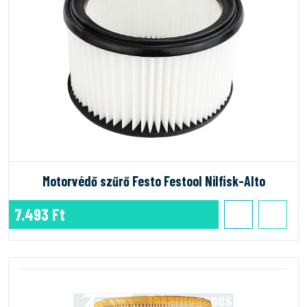
Motorvédő szűrő Festo Festool Nilfisk-Alto
7.493 Ft