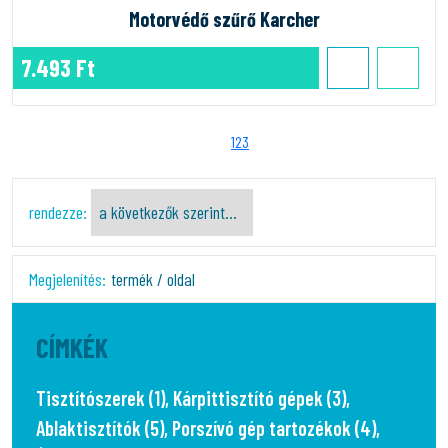
Motorvédő szűrő Karcher
7.493 Ft
1
2
3
rendezze:
Megjelenítés:
termék / oldal
CÍMKÉK
Tisztítószerek (1)
,
Kárpittisztító gépek (3)
,
Ablaktisztítók (5)
,
Porszívó gép tartozékok (4)
,