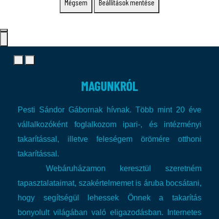
Mégsem
Beállítások mentése
MAGUNKRÓL
Pesti Sándor Gábornak hívnak. Több mint 20 éve
vállalkozóként foglalkozom ipari-, és intézményi
takarítással, illetve feleségem örömére otthoni
takarítással.
Webáruházamon keresztül szeretném
tapasztalataimat, szakértelmemet is áruba bocsátani,
hogy segítségül lehessek Önnek a takarítás
bonyolult világában való eligazodásban.
Internetes