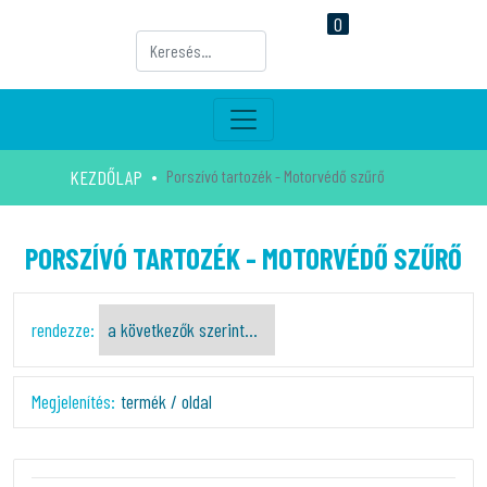
0
KEZDŐLAP
Porszívó tartozék - Motorvédő szűrő
PORSZÍVÓ TARTOZÉK - MOTORVÉDŐ SZŰRŐ
rendezze:
Megjelenítés:
termék / oldal