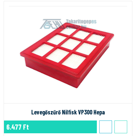
Levegőszűrő Nilfisk VP300 Hepa
6.477 Ft