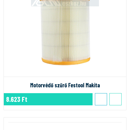
Motorvédő szűrő Festool Makita
8.623 Ft