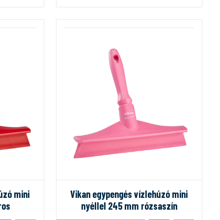
úzó mini
Vikan egypengés vízlehúzó mini
ros
nyéllel 245 mm rózsaszín