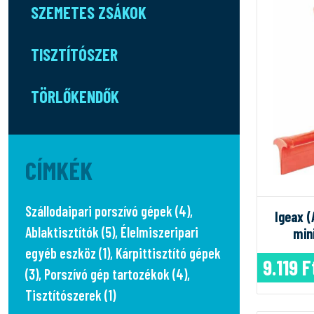
SZEMETES ZSÁKOK
TISZTÍTÓSZER
TÖRLŐKENDŐK
CÍMKÉK
Szállodaipari porszívó gépek (4)
,
Igeax (
Ablaktisztítók (5)
,
Élelmiszeripari
min
egyéb eszköz (1)
,
Kárpittisztító gépek
9.119 F
(3)
,
Porszívó gép tartozékok (4)
,
Tisztítószerek (1)