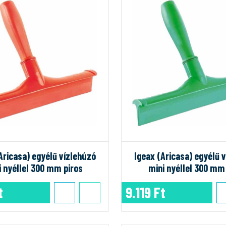
Aricasa) egyélű vízlehúzó
Igeax (Aricasa) egyélű 
i nyéllel 300 mm piros
mini nyéllel 300 mm
t
9.119 Ft