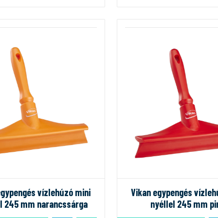
egypengés vízlehúzó mini
Vikan egypengés vízleh
el 245 mm narancssárga
nyéllel 245 mm pi