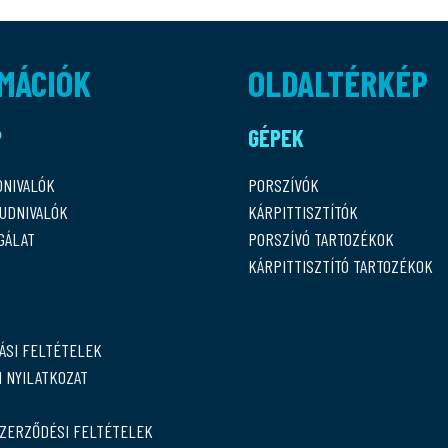
MÁCIÓK
OLDALTÉRKÉP
P
GÉPEK
DNIVALÓK
PORSZÍVÓK
TUDNIVALÓK
KÁRPITTISZTÍTÓK
GÁLAT
PORSZÍVÓ TARTOZÉKOK
KÁRPITTISZTÍTÓ TARTOZÉKOK
ÁSI FELTÉTELEK
 NYILATKOZAT
SZERZŐDÉSI FELTÉTELEK