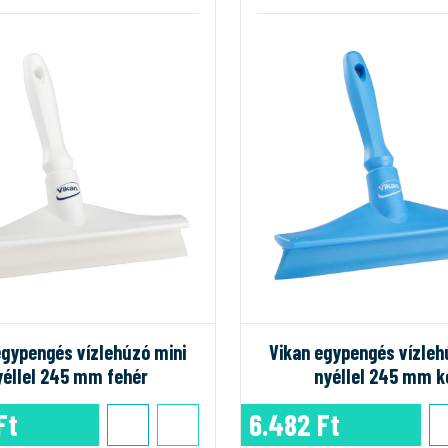
egypengés vízlehúzó mini
Vikan egypengés vízleh
yéllel 245 mm fehér
nyéllel 245 mm k
Ft
6.482 Ft