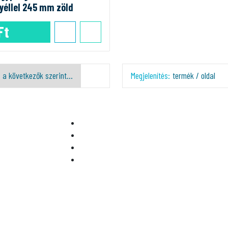
yéllel 245 mm zöld
Ft
Megjelenítés:
termék / oldal