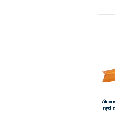
Vikan 
nyéll