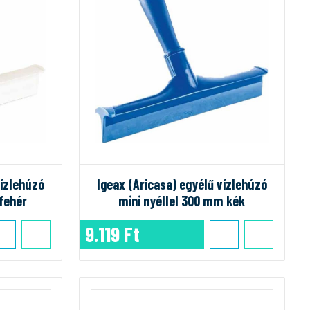
vízlehúzó
Igeax (Aricasa) egyélű vízlehúzó
 fehér
mini nyéllel 300 mm kék
9.119 Ft