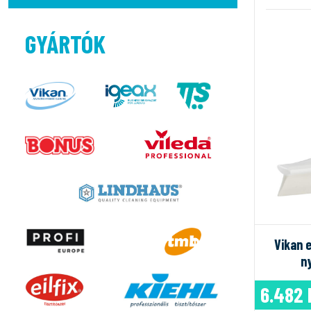
GYÁRTÓK
Vikan 
n
6.482 