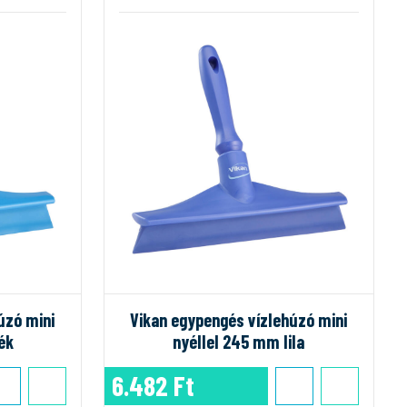
úzó mini
Vikan egypengés vízlehúzó mini
ék
nyéllel 245 mm lila
6.482 Ft