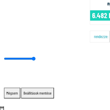
n
6.482 
rendezze:
Mégsem
Beállítások mentése