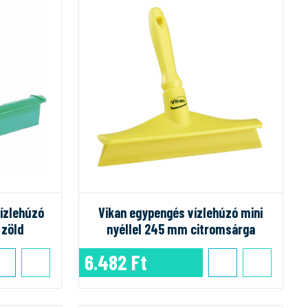
vízlehúzó
Vikan egypengés vízlehúzó mini
 zöld
nyéllel 245 mm citromsárga
6.482 Ft