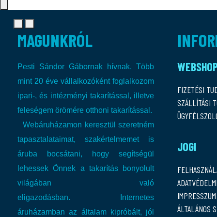
MAGUNKRÓL
INFOR
WEBSHO
Pesti Sándor Gábornak hívnak. Több
mint 20 éve vállalkozóként foglalkozom
FIZETÉSI TU
ipari-, és intézményi takarítással, illetve
SZÁLLÍTÁSI 
feleségem örömére otthoni takarítással.
ÜGYFÉLSZOL
Webáruházamon keresztül szeretném
tapasztalataimat, szakértelmemet is
JOGI
áruba bocsátani, hogy segítségül
lehessek Önnek a takarítás bonyolult
FELHASZNÁL
ADATVÉDELMI
világában való
IMPRESSZUM
eligazodásban.
Internetes
ÁLTALÁNOS 
áruházamban az általam kipróbált, jól