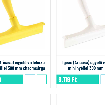
Aricasa) egyélű vízlehúzó
Igeax (Aricasa) egyélű 
éllel 300 mm citromsárga
mini nyéllel 300 mm
t
9.119 Ft