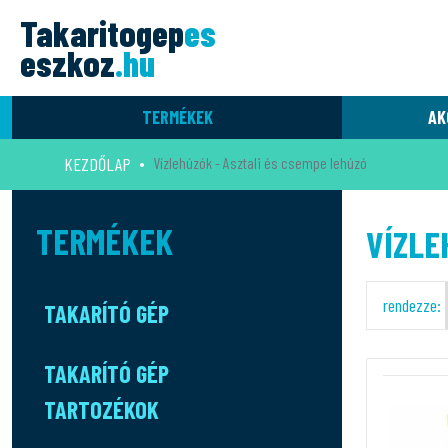
Takaritogep
es
eszkoz
.hu
TERMÉKEK
AK
KEZDŐLAP
Vízlehúzók - Asztali és csempe lehúzó
TERMÉKEK
VÍZLE
rendezze:
TAKARÍTÓ GÉP
TAKARÍTÓ GÉP
TARTOZÉKOK