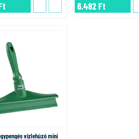
Ft
6.482 Ft
egypengés vízlehúzó mini