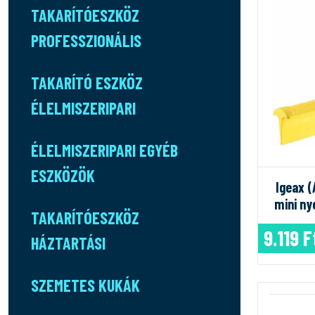
TAKARÍTÓESZKÖZ
PROFESSZIONÁLIS
TAKARÍTÓ ESZKÖZ
ÉLELMISZERIPARI
ÉLELMISZERIPARI EGYÉB
ESZKÖZÖK
Igeax (
mini ny
TAKARÍTÓESZKÖZ
9.119 F
HÁZTARTÁSI
SZEMETES KUKÁK