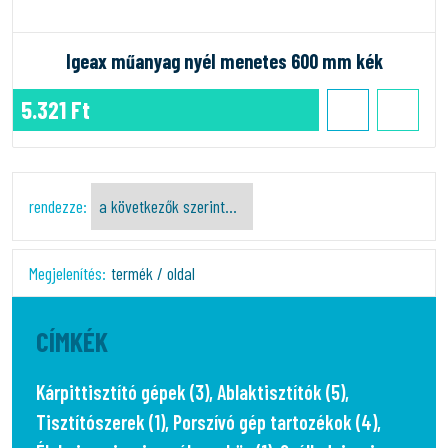
Igeax műanyag nyél menetes 600 mm kék
5.321 Ft
rendezze:
Megjelenítés:
termék / oldal
CÍMKÉK
Kárpittisztító gépek (3)
,
Ablaktisztítók (5)
,
Tisztítószerek (1)
,
Porszívó gép tartozékok (4)
,