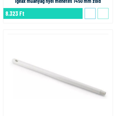
Igeax műanyag nyél menetes 1450 mm zöld
8.323 Ft