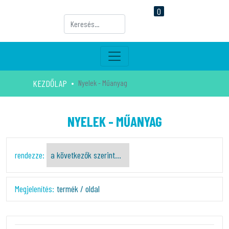
0
KEZDŐLAP
Nyelek - Műanyag
NYELEK - MŰANYAG
rendezze:
Megjelenítés:
termék / oldal