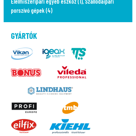
Élelmiszeripari egyéb eszköz (1)
,
Szállodaipari
porszívó gépek (4)
GYÁRTÓK