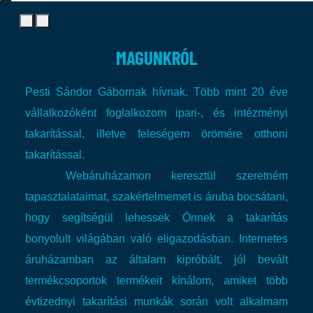
MAGUNKRÓL
Pesti Sándor Gábornak hívnak. Több mint 20 éve
vállalkozóként foglalkozom ipari-, és intézményi
takarítással, illetve feleségem örömére otthoni
takarítással.
Webáruházamon keresztül szeretném
tapasztalataimat, szakértelmemet is áruba bocsátani,
hogy segítségül lehessek Önnek a takarítás
bonyolult világában való eligazodásban.
Internetes
áruházamban az általam kipróbált, jól bevált
termékcsoportok termékeit kínálom, amiket több
évtizednyi takarítási munkák során volt alkalmam