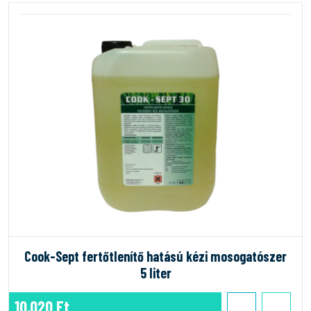
Cook-Sept fertőtlenítő hatású kézi mosogatószer
5 liter
10.020 Ft