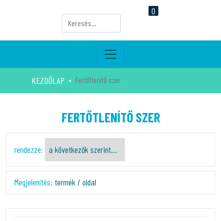
0
KEZDŐLAP
Fertőtlenítő szer
FERTŐTLENÍTŐ SZER
rendezze:
Megjelenítés:
termék / oldal