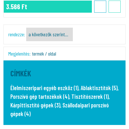
3.566 Ft
rendezze:
Megjelenítés:
termék / oldal
CÍMKÉK
Élelmiszeripari egyéb eszköz (1)
,
Ablaktisztítók (5)
,
Porszívó gép tartozékok (4)
,
Tisztítószerek (1)
,
Kárpittisztító gépek (3)
,
Szállodaipari porszívó
gépek (4)