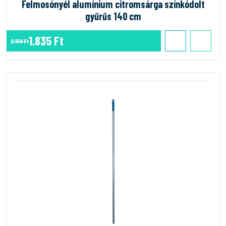
Felmosónyél alumínium citromsárga színkódolt
gyűrűs 140 cm
1.835 Ft
2.159 Ft