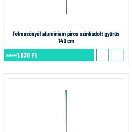
Felmosónyél alumínium piros színkódolt gyűrűs
140 cm
1.835 Ft
2.159 Ft