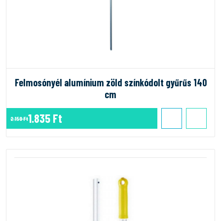
Felmosónyél alumínium zöld színkódolt gyűrűs 140
cm
1.835 Ft
2.159 Ft