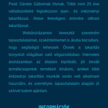
Pesti Sándor Gábornak hívnak. Több mint 20 éve
vállalkozóként foglalkozom ipari-, és intézményi
takarítással, illetve feleségem örömére otthoni
takarítással.
Webáruházamon keresztül szeretném
tapasztalataimat, szakértelmemet is áruba bocsátani,
hogy segítségül lehessek Önnek a takarítás
bonyolult világában való eligazodásban.
Internetes
áruházamban az általam kipróbált, jól bevált
termékcsoportok termékeit kínálom, amiket több
évtizednyi takarítási munkák során volt alkalmam
használni, és személyes tapasztalataim alapján jó
szívvel tudom ajánlani.
INFORMÁCIÓK