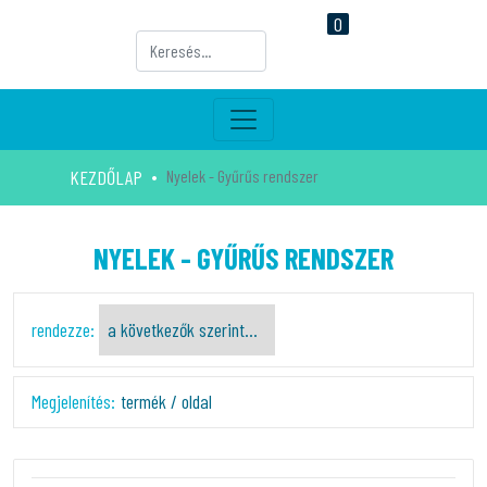
0
KEZDŐLAP
Nyelek - Gyűrűs rendszer
NYELEK - GYŰRŰS RENDSZER
rendezze:
Megjelenítés:
termék / oldal