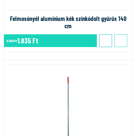
Felmosónyél alumínium kék színkódolt gyűrűs 140
cm
1.835 Ft
2.159 Ft