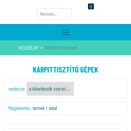
0
KEZDŐLAP
Kárpittisztító gépek
KÁRPITTISZTÍTÓ GÉPEK
rendezze:
Megjelenítés:
termék / oldal