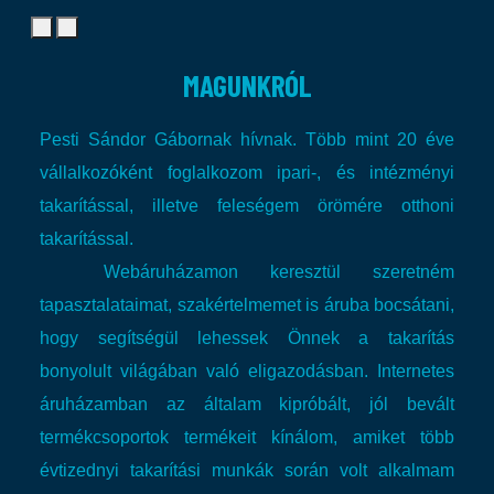
MAGUNKRÓL
Pesti Sándor Gábornak hívnak. Több mint 20 éve
vállalkozóként foglalkozom ipari-, és intézményi
takarítással, illetve feleségem örömére otthoni
takarítással.
Webáruházamon keresztül szeretném
tapasztalataimat, szakértelmemet is áruba bocsátani,
hogy segítségül lehessek Önnek a takarítás
bonyolult világában való eligazodásban.
Internetes
áruházamban az általam kipróbált, jól bevált
termékcsoportok termékeit kínálom, amiket több
évtizednyi takarítási munkák során volt alkalmam