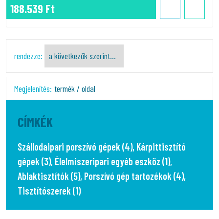
188.539 Ft
rendezze:
Megjelenítés:
termék / oldal
CÍMKÉK
Szállodaipari porszívó gépek (4)
,
Kárpittisztító
gépek (3)
,
Élelmiszeripari egyéb eszköz (1)
,
Ablaktisztítók (5)
,
Porszívó gép tartozékok (4)
,
Tisztítószerek (1)