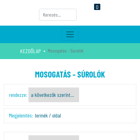
0
KEZDŐLAP
Mosogatás - Súrolók
MOSOGATÁS - SÚROLÓK
rendezze:
Megjelenítés:
termék / oldal