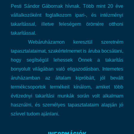
Pesti Sándor Gábornak hívnak. Több mint 20 éve
vállalkozóként foglalkozom ipari-, és intézményi
takarítással, illetve feleségem örömére otthoni
takarítással.
Webáruházamon keresztül szeretném
tapasztalataimat, szakértelmemet is áruba bocsátani,
hogy segítségül lehessek Önnek a takarítás
bonyolult világában való eligazodásban.
Internetes
áruházamban az általam kipróbált, jól bevált
termékcsoportok termékeit kínálom, amiket több
évtizednyi takarítási munkák során volt alkalmam
használni, és személyes tapasztalataim alapján jó
szívvel tudom ajánlani.