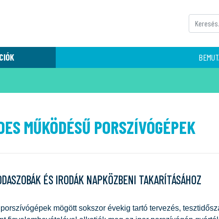
CIÓK
BEMUT
DES MŰKÖDÉSŰ PORSZÍVÓGÉPEK
ODASZOBÁK ÉS IRODÁK NAPKÖZBENI TAKARÍTÁSÁHOZ
 porszívógépek mögött sokszor évekig tartó tervezés, tesztidősz