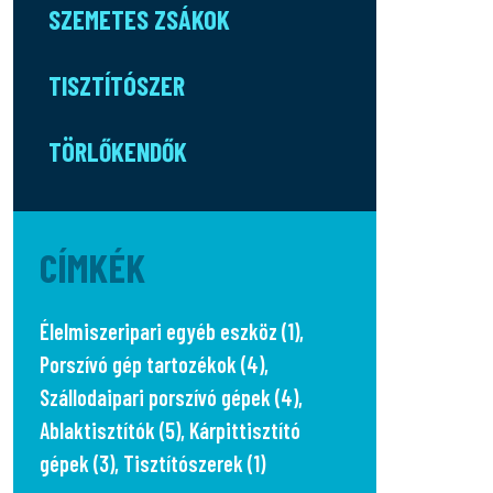
SZEMETES ZSÁKOK
TISZTÍTÓSZER
TÖRLŐKENDŐK
CÍMKÉK
Élelmiszeripari egyéb eszköz (1)
,
Porszívó gép tartozékok (4)
,
Szállodaipari porszívó gépek (4)
,
Ablaktisztítók (5)
,
Kárpittisztító
gépek (3)
,
Tisztítószerek (1)