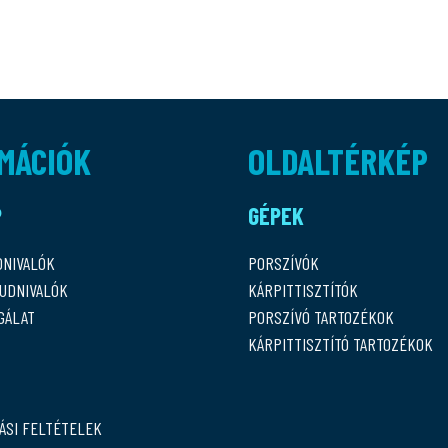
MÁCIÓK
OLDALTÉRKÉP
P
GÉPEK
DNIVALÓK
PORSZÍVÓK
TUDNIVALÓK
KÁRPITTISZTÍTÓK
GÁLAT
PORSZÍVÓ TARTOZÉKOK
KÁRPITTISZTÍTÓ TARTOZÉKOK
ÁSI FELTÉTELEK