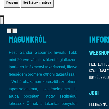
Mégsem
Beállítások mentése
MAGUNKRÓL
INFOR
WEBSHO
Pesti Sándor Gábornak hívnak. Több
mint 20 éve vállalkozóként foglalkozom
FIZETÉSI TU
ipari-, és intézményi takarítással, illetve
SZÁLLÍTÁSI 
feleségem örömére otthoni takarítással.
ÜGYFÉLSZOL
Webáruházamon keresztül szeretném
tapasztalataimat, szakértelmemet is
JOGI
áruba bocsátani, hogy segítségül
lehessek Önnek a takarítás bonyolult
FELHASZNÁL