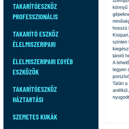
szempon
TAKARÍTÓESZKÖZ
könnyű 
gépekne
PROFESSZIONÁLIS
minőség
hosszú i
TAKARÍTÓ ESZKÖZ
Kisipari
szinten 
ÉLELMISZERIPARI
kiegész
tároló h
ÉLELMISZERIPARI EGYÉB
A lehető
legyen s
ESZKÖZÖK
porszívó
Talán a 
TAKARÍTÓESZKÖZ
anélkül
nyugodt
HÁZTARTÁSI
SZEMETES KUKÁK