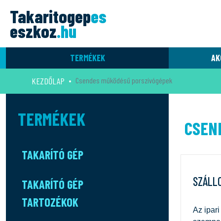
Takaritogep
es
eszkoz
.hu
TERMÉKEK
AK
KEZDŐLAP
Csendes működésű porszívógépek
TERMÉKEK
CSEN
TAKARÍTÓ GÉP
SZÁLL
TAKARÍTÓ GÉP
TARTOZÉKOK
Az ipari