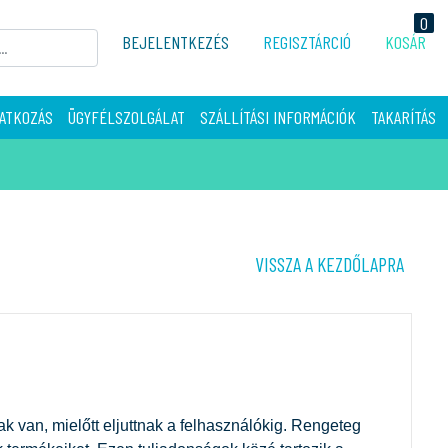
0
BEJELENTKEZÉS
REGISZTÁRCIÓ
KOSÁR
ATKOZÁS
ÜGYFÉLSZOLGÁLAT
SZÁLLÍTÁSI INFORMÁCIÓK
TAKARÍTÁS
VISSZA A KEZDŐLAPRA
ak van, mielőtt eljuttnak a felhasználókig. Rengeteg