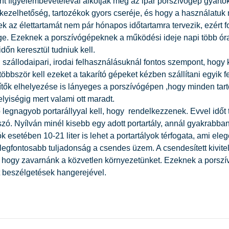
t figyelembevételéval alkotják meg az ipar porszívógép gyártók
kezelhetőség, tartozékok gyors cseréje, és hogy a használatuk 
k az élettartamát nem pár hónapos időtartamra tervezik, ezért 
e. Ezeknek a porszívógépeknek a működési ideje napi több óra i
dőn keresztül tudniuk kell.
, szállodaipari, irodai felhasználásuknál fontos szempont, hogy 
többször kell ezeket a takarító gépeket kézben szállítani egyik 
ítők elhelyezése is lányeges a porszívógépen ,hogy minden tart
elyiségig mert valami ott maradt.
 legnagyob portarállyyal kell, hogy rendelkezzenek. Evvel időt 
zó. Nyílván minél kisebb egy adott portartály, annál gyakrabban
k esetében 10-21 liter is lehet a portartályok térfogata, ami el
legfontosabb tuljadonság a csendes üzem. A csendesített kivitel
, hogy zavarnánk a közvetlen környezetünket. Ezeknek a porsz
 beszélgetések hangerejével.