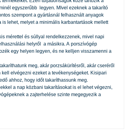
 termékeiket. Ezen tuljadonságok közé tartozik a
minél egyszerűbb legyen. MIvel ezeknek a takarító
fontos szempont a gyártásnál felhasznált anyagok
s lehet, melyet a minimális karbantartások mellett
kis mérettel és súllyal rendelkezzenek, mivel napi
felhasználási helyről a másikra. A porszívógép
ozék egy helyen legyen, és ne kelljen visszamenni a
takaríthatunk meg, akár porzsákürítésről, akár cseréről
 kell elvégezni ezeket a tevékenységeket. Kisipari
egedő ahhoz, hogy időt takaríthassunk meg.
ekkel a nap közbani takarításokat is el lehet végezni,
ívógépeknek a zajterhelése szinte megegyezik a