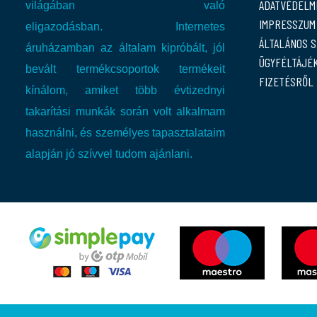
ADATVÉDELMI
világában való
IMPRESSZUM
eligazodásban.
Internetes
ÁLTALÁNOS 
áruházamban az általam kipróbált, jól
ÜGYFÉLTÁJÉ
bevált termékcsoportok termékeit
FIZETÉSRŐL
kínálom, amiket több évtizednyi
takarítási munkák során volt alkalmam
használni, és személyes tapasztalataim
alapján jó szívvel tudom ajánlani.