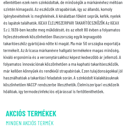
ellentétben ezek nem színkódoltak, de minőségük a márkánévhez méltóan
szintén kimagasló. Az eszközök strapabíróak, így az állandó, komoly
igénybevételnek is megfelelnek. A kínálatban főként seprűk, kefék, nyelek
és lapátok találhatók. IGEAX ÉLELMISZERIPARI TAKARÍTÓESZKÖZÖK Az IGEAX
S.r.l. 1939-ben kezdte meg működését, és az eltelt 80 évben a folyamatos
fejlesztéseknek köszönhetően Olaszország egyik legnagyobb
takarítóeszköz gyártójává nőtte ki magát. Ma már 50 országba exportálja
termékeit. Az Aricasa márkanévre hallgató termékekre magas minőség,
kiváló ergonómia és a versenytársakhoz képest kedvezőbb ár jellemző. A
folyamatos innovációnak köszönhetően a ma kapható takarítóeszközök,
már kellően könnyűek és rendkívül strapabíróak. Ezen tulajdonságokkal jól
használhatóak a takarítási feladatok során. A színkódolt kialakításuknak
köszönhetően HACCP rendszerbe illeszthetők. Élelmiszeripari eszközeik
hőállóak, így termodezinfekciós eljárással is fertőtleníthetőek.
AKCIÓS TERMÉKEK
MINDEN AKCIÓS TERMÉK