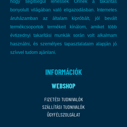
hogy segítségül lehessek Önnek a takarítás
bonyolult világában való eligazodásban.
Internetes
áruházamban az általam kipróbált, jól bevált
termékcsoportok termékeit kínálom, amiket több
évtizednyi takarítási munkák során volt alkalmam
használni, és személyes tapasztalataim alapján jó
szívvel tudom ajánlani.
INFORMÁCIÓK
WEBSHOP
FIZETÉSI TUDNIVALÓK
SZÁLLÍTÁSI TUDNIVALÓK
ÜGYFÉLSZOLGÁLAT