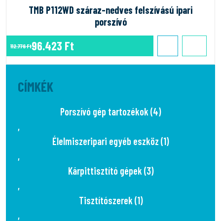
TMB P112WD száraz-nedves felszívású ipari
porszívó
96.423 Ft
112.776 Ft
CÍMKÉK
Porszívó gép tartozékok (4)
,
Élelmiszeripari egyéb eszköz (1)
,
Kárpittisztító gépek (3)
,
Tisztítószerek (1)
,