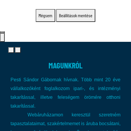
Mégsem
Beállítások mentése
MAGUNKRÓL
Pesti Sándor Gábornak hívnak. Több mint 20 éve
vállalkozóként foglalkozom ipari-, és intézményi
takarítással, illetve feleségem örömére otthoni
takarítással.
Webáruházamon keresztül szeretném
tapasztalataimat, szakértelmemet is áruba bocsátani,