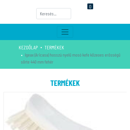
0
KEZDŐLAP
TERMÉKEK
Igeax (Aricasa) hosszú nyelű mosó kefe közeoes erősségű
sörte 440 mm fehér
TERMÉKEK