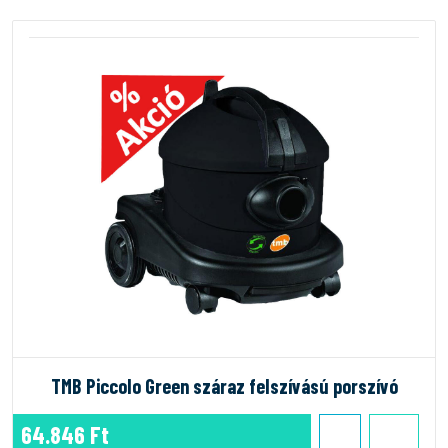
TMB Piccolo Green száraz felszívású porszívó
64.846 Ft